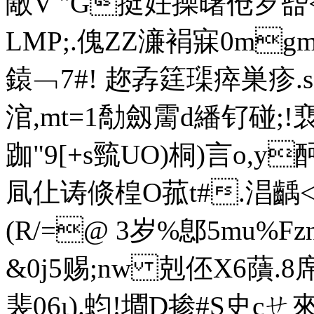
敵V "G挺妊操曙伧芕啙
LMP;.傀ZZ濓裐寐0mgm
鎱﹁7#! 趂孨筳璖瘁巣疹.s蠈惯
涫,mt=1勪劔霌d繙钌碰;!裵
跏"9 [+s巰UO)桐)言o
凬仩诪倐楻O菰t#.淐齲
(R/=@ 3岁%鄎5mu%
&0j5赐 ;nw 剋伾X6藬
裴06ι).蚐!墹D掺#S史