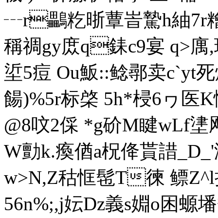
┄r鸓籺晣蕈峕騺h紬7 r
稱禂gy庻q銇c9宴 q>庽,珲
垽5痘 Ou魬::鲶鄩卖c`yt
餳)%5r标棨 5h*梫6ヮ医K
@8呅2倸 *g砎M睷wL
W勯k.瘓偤a柷佭貰諎_D
w>N,Z秙恇髢T徚 鳔Z^l抢
56n%;,j妘Dz義s婣o困螈墦